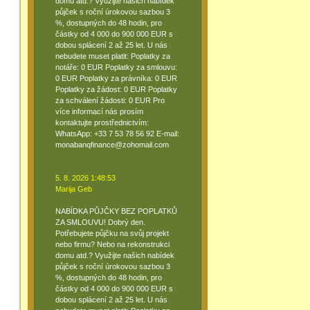
domu atd.? Využijte našich nabídek
půjček s roční úrokovou sazbou 3
%, dostupných do 48 hodin, pro
částky od 4 000 do 900 000 EUR s
dobou splácení 2 až 25 let. U nás
nebudete muset platit: Poplatky za
notáře: 0 EUR Poplatky za smlouvu:
0 EUR Poplatky za právníka: 0 EUR
Poplatky za žádost: 0 EUR Poplatky
za schválení žádosti: 0 EUR Pro
více informací nás prosím
kontaktujte prostřednictvím:
WhatsApp: +33 7 53 78 56 92 E-mail:
monabanqfinance@zohomail.com
5. 8. 2026 1:48:53
Marija Geb
NABÍDKA PŮJČKY BEZ POPLATKŮ
ZA SMLOUVU! Dobrý den.
Potřebujete půjčku na svůj projekt
nebo firmu? Nebo na rekonstrukci
domu atd.? Využijte našich nabídek
půjček s roční úrokovou sazbou 3
%, dostupných do 48 hodin, pro
částky od 4 000 do 900 000 EUR s
dobou splácení 2 až 25 let. U nás