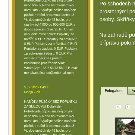
Potřebujete půjčku na svůj projekt
Po schodech n
nebo firmu? Nebo na rekonstrukci
domu atd.? Využijte našich nabídek
prostornými po
půjček s roční úrokovou sazbou 3
osoby. Skříňky
%, dostupných do 48 hodin, pro
částky od 4 000 do 900 000 EUR s
dobou splácení 2 až 25 let. U nás
Na zahradě pod
nebudete muset platit: Poplatky za
notáře: 0 EUR Poplatky za smlouvu:
přípravu pokr
0 EUR Poplatky za právníka: 0 EUR
Poplatky za žádost: 0 EUR Poplatky
za schválení žádosti: 0 EUR Pro
více informací nás prosím
kontaktujte prostřednictvím:
WhatsApp: +33 7 53 78 56 92 E-mail:
monabanqfinance@zohomail.com
5. 8. 2026 1:49:13
Fotogalerie
A
Marija Geb
NABÍDKA PŮJČKY BEZ POPLATKŮ
ZA SMLOUVU! Dobrý den.
Potřebujete půjčku na svůj projekt
nebo firmu? Nebo na rekonstrukci
domu atd.? Využijte našich nabídek
půjček s roční úrokovou sazbou 3
%, dostupných do 48 hodin, pro