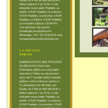
částky od 4 000 do 900 000 EUR s
dobou splácení 2 až 25 let. U nás
nebudete muset platit: Poplatky za
notáře: 0 EUR Poplatky za smlouvu:
0 EUR Poplatky za právníka: 0 EUR
Poplatky za žádost: 0 EUR Poplatky
za schválení žádosti: 0 EUR Pro
více informací nás prosím
kontaktujte prostřednictvím:
WhatsApp: +33 7 53 78 56 92 E-mail:
monabanqfinance@zohomail.com
5. 8. 2026 1:49:11
Marija Geb
NABÍDKA PŮJČKY BEZ POPLATKŮ
ZA SMLOUVU! Dobrý den.
Potřebujete půjčku na svůj projekt
nebo firmu? Nebo na rekonstrukci
domu atd.? Využijte našich nabídek
půjček s roční úrokovou sazbou 3
%, dostupných do 48 hodin, pro
částky od 4 000 do 900 000 EUR s
dobou splácení 2 až 25 let. U nás
nebudete muset platit: Poplatky za
notáře: 0 EUR Poplatky za smlouvu:
0 EUR Poplatky za právníka: 0 EUR