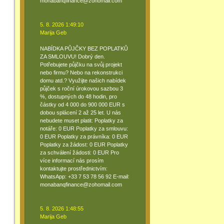
monabanqfinance@zohomail.com
5. 8. 2026 1:49:10
Marija Geb
NABÍDKA PŮJČKY BEZ POPLATKŮ
ZA SMLOUVU! Dobrý den.
Potřebujete půjčku na svůj projekt
nebo firmu? Nebo na rekonstrukci
domu atd.? Využijte našich nabídek
půjček s roční úrokovou sazbou 3
%, dostupných do 48 hodin, pro
částky od 4 000 do 900 000 EUR s
dobou splácení 2 až 25 let. U nás
nebudete muset platit: Poplatky za
notáře: 0 EUR Poplatky za smlouvu:
0 EUR Poplatky za právníka: 0 EUR
Poplatky za žádost: 0 EUR Poplatky
za schválení žádosti: 0 EUR Pro
více informací nás prosím
kontaktujte prostřednictvím:
WhatsApp: +33 7 53 78 56 92 E-mail:
monabanqfinance@zohomail.com
5. 8. 2026 1:48:55
Marija Geb