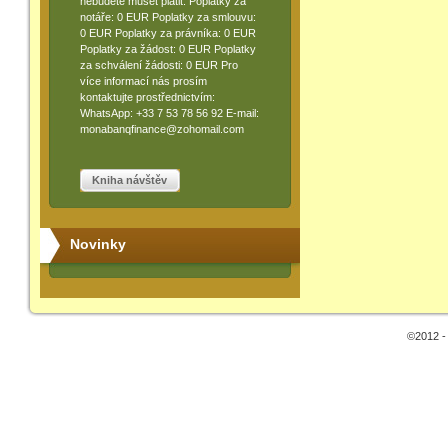
nebudete muset platit: Poplatky za
notáře: 0 EUR Poplatky za smlouvu:
0 EUR Poplatky za právníka: 0 EUR
Poplatky za žádost: 0 EUR Poplatky
za schválení žádosti: 0 EUR Pro
více informací nás prosím
kontaktujte prostřednictvím:
WhatsApp: +33 7 53 78 56 92 E-mail:
monabanqfinance@zohomail.com
Kniha návštěv
Novinky
©2012 -