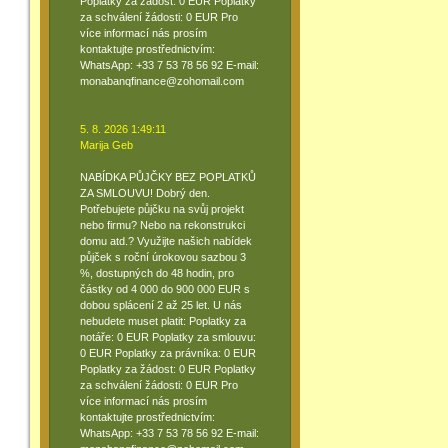
Poplatky za žádost: 0 EUR Poplatky
za schválení žádosti: 0 EUR Pro
více informací nás prosím
kontaktujte prostřednictvím:
WhatsApp: +33 7 53 78 56 92 E-mail:
monabanqfinance@zohomail.com
5. 8. 2026 1:49:11
Marija Geb
NABÍDKA PŮJČKY BEZ POPLATKŮ
ZA SMLOUVU! Dobrý den.
Potřebujete půjčku na svůj projekt
nebo firmu? Nebo na rekonstrukci
domu atd.? Využijte našich nabídek
půjček s roční úrokovou sazbou 3
%, dostupných do 48 hodin, pro
částky od 4 000 do 900 000 EUR s
dobou splácení 2 až 25 let. U nás
nebudete muset platit: Poplatky za
notáře: 0 EUR Poplatky za smlouvu:
0 EUR Poplatky za právníka: 0 EUR
Poplatky za žádost: 0 EUR Poplatky
za schválení žádosti: 0 EUR Pro
více informací nás prosím
kontaktujte prostřednictvím:
WhatsApp: +33 7 53 78 56 92 E-mail: