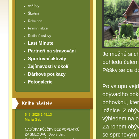
Večírky
Školení
Relaxace
Firemní akce
Rodinné oslavy
Last Minute
Partneři na stravování
Je možné si ch
Sportovní aktivity
pohledu čelem,
Zajímavosti v okolí
Pěšky se dá do
Dárkové poukazy
Fotogalerie
Po vstupu vejd
obývacího poko
pohovkou, kter
Kniha návštěv
ložnice. Z obý
5. 8. 2026 1:49:13
výhledem na ok
Marija Geb
Za rohem obýv
NABÍDKA PŮJČKY BEZ POPLATKŮ
se sprchovým 
ZA SMLOUVU! Dobrý den.