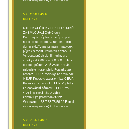
monabanqfinance@zohomail.com
5. 8. 2026 1:49:10
Marija Geb
NABÍDKA PŮJČKY BEZ POPLATKŮ
ZA SMLOUVU! Dobrý den.
Potřebujete půjčku na svůj projekt
nebo firmu? Nebo na rekonstrukci
domu atd.? Využijte našich nabídek
půjček s roční úrokovou sazbou 3
%, dostupných do 48 hodin, pro
částky od 4 000 do 900 000 EUR s
dobou splácení 2 až 25 let. U nás
nebudete muset platit: Poplatky za
notáře: 0 EUR Poplatky za smlouvu:
0 EUR Poplatky za právníka: 0 EUR
Poplatky za žádost: 0 EUR Poplatky
za schválení žádosti: 0 EUR Pro
více informací nás prosím
kontaktujte prostřednictvím:
WhatsApp: +33 7 53 78 56 92 E-mail:
monabanqfinance@zohomail.com
5. 8. 2026 1:48:55
Marija Geb