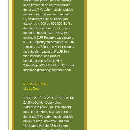
Potřebujete půjčku na svůj projekt
nebo firmu? Nebo na rekonstrukci
domu atd.? Využijte našich nabídek
půjček s roční úrokovou sazbou 3
%, dostupných do 48 hodin, pro
částky od 4 000 do 900 000 EUR s
dobou splácení 2 až 25 let. U nás
nebudete muset platit: Poplatky za
notáře: 0 EUR Poplatky za smlouvu:
0 EUR Poplatky za právníka: 0 EUR
Poplatky za žádost: 0 EUR Poplatky
za schválení žádosti: 0 EUR Pro
více informací nás prosím
kontaktujte prostřednictvím:
WhatsApp: +33 7 53 78 56 92 E-mail:
monabanqfinance@zohomail.com
5. 8. 2026 1:49:13
Marija Geb
NABÍDKA PŮJČKY BEZ POPLATKŮ
ZA SMLOUVU! Dobrý den.
Potřebujete půjčku na svůj projekt
nebo firmu? Nebo na rekonstrukci
domu atd.? Využijte našich nabídek
půjček s roční úrokovou sazbou 3
%, dostupných do 48 hodin, pro