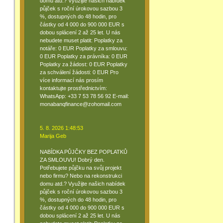
domu atd.? Využijte našich nabídek
půjček s roční úrokovou sazbou 3
%, dostupných do 48 hodin, pro
částky od 4 000 do 900 000 EUR s
dobou splácení 2 až 25 let. U nás
nebudete muset platit: Poplatky za
notáře: 0 EUR Poplatky za smlouvu:
0 EUR Poplatky za právníka: 0 EUR
Poplatky za žádost: 0 EUR Poplatky
za schválení žádosti: 0 EUR Pro
více informací nás prosím
kontaktujte prostřednictvím:
WhatsApp: +33 7 53 78 56 92 E-mail:
monabanqfinance@zohomail.com
5. 8. 2026 1:48:53
Marija Geb
NABÍDKA PŮJČKY BEZ POPLATKŮ
ZA SMLOUVU! Dobrý den.
Potřebujete půjčku na svůj projekt
nebo firmu? Nebo na rekonstrukci
domu atd.? Využijte našich nabídek
půjček s roční úrokovou sazbou 3
%, dostupných do 48 hodin, pro
částky od 4 000 do 900 000 EUR s
dobou splácení 2 až 25 let. U nás