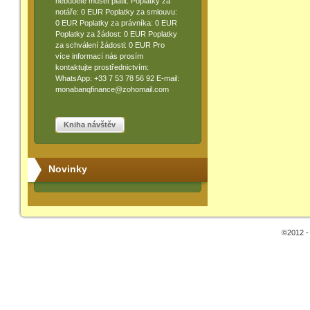
nebudete muset platit: Poplatky za
notáře: 0 EUR Poplatky za smlouvu:
0 EUR Poplatky za právníka: 0 EUR
Poplatky za žádost: 0 EUR Poplatky
za schválení žádosti: 0 EUR Pro
více informací nás prosím
kontaktujte prostřednictvím:
WhatsApp: +33 7 53 78 56 92 E-mail:
monabanqfinance@zohomail.com
Kniha návštěv
Novinky
©2012 -