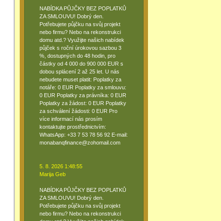
NABÍDKA PŮJČKY BEZ POPLATKŮ
ZA SMLOUVU! Dobrý den.
Potřebujete půjčku na svůj projekt
nebo firmu? Nebo na rekonstrukci
domu atd.? Využijte našich nabídek
půjček s roční úrokovou sazbou 3
%, dostupných do 48 hodin, pro
částky od 4 000 do 900 000 EUR s
dobou splácení 2 až 25 let. U nás
nebudete muset platit: Poplatky za
notáře: 0 EUR Poplatky za smlouvu:
0 EUR Poplatky za právníka: 0 EUR
Poplatky za žádost: 0 EUR Poplatky
za schválení žádosti: 0 EUR Pro
více informací nás prosím
kontaktujte prostřednictvím:
WhatsApp: +33 7 53 78 56 92 E-mail:
monabanqfinance@zohomail.com
5. 8. 2026 1:48:55
Marija Geb
NABÍDKA PŮJČKY BEZ POPLATKŮ
ZA SMLOUVU! Dobrý den.
Potřebujete půjčku na svůj projekt
nebo firmu? Nebo na rekonstrukci