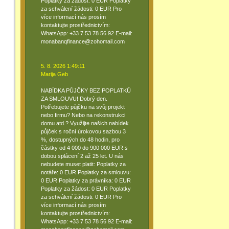
Poplatky za žádost: 0 EUR Poplatky
za schválení žádosti: 0 EUR Pro
více informací nás prosím
kontaktujte prostřednictvím:
WhatsApp: +33 7 53 78 56 92 E-mail:
monabanqfinance@zohomail.com
5. 8. 2026 1:49:11
Marija Geb
NABÍDKA PŮJČKY BEZ POPLATKŮ
ZA SMLOUVU! Dobrý den.
Potřebujete půjčku na svůj projekt
nebo firmu? Nebo na rekonstrukci
domu atd.? Využijte našich nabídek
půjček s roční úrokovou sazbou 3
%, dostupných do 48 hodin, pro
částky od 4 000 do 900 000 EUR s
dobou splácení 2 až 25 let. U nás
nebudete muset platit: Poplatky za
notáře: 0 EUR Poplatky za smlouvu:
0 EUR Poplatky za právníka: 0 EUR
Poplatky za žádost: 0 EUR Poplatky
za schválení žádosti: 0 EUR Pro
více informací nás prosím
kontaktujte prostřednictvím:
WhatsApp: +33 7 53 78 56 92 E-mail: