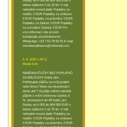
částky od 4 000 do 900 000 EUR s
dobou splácení 2 až 25 let. U nás
nebudete muset platit: Poplatky za
notáře: 0 EUR Poplatky za smlouvu:
0 EUR Poplatky za právníka: 0 EUR
Poplatky za žádost: 0 EUR Poplatky
za schválení žádosti: 0 EUR Pro
více informací nás prosím
kontaktujte prostřednictvím:
WhatsApp: +33 7 53 78 56 92 E-mail:
monabanqfinance@zohomail.com
5. 8. 2026 1:49:11
Marija Geb
NABÍDKA PŮJČKY BEZ POPLATKŮ
ZA SMLOUVU! Dobrý den.
Potřebujete půjčku na svůj projekt
nebo firmu? Nebo na rekonstrukci
domu atd.? Využijte našich nabídek
půjček s roční úrokovou sazbou 3
%, dostupných do 48 hodin, pro
částky od 4 000 do 900 000 EUR s
dobou splácení 2 až 25 let. U nás
nebudete muset platit: Poplatky za
notáře: 0 EUR Poplatky za smlouvu:
0 EUR Poplatky za právníka: 0 EUR